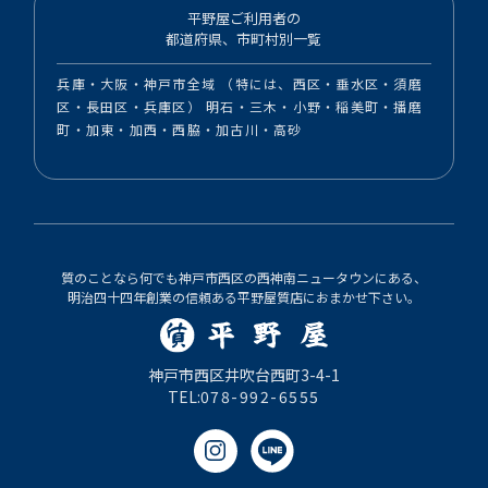
平野屋ご利用者の
都道府県、市町村別一覧
兵庫・大阪・神戸市全域 （特には、西区・垂水区・須磨
区・長田区・兵庫区） 明石・三木・小野・稲美町・播磨
町・加東・加西・西脇・加古川・高砂
質のことなら何でも神戸市西区の西神南ニュータウンにある、
明治四十四年創業の信頼ある平野屋質店におまかせ下さい。
神戸市西区井吹台西町3-4-1
TEL:
078-992-6555