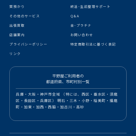
質預かり
終活･生前整理サポート
その他のサービス
Q&A
出張買取
金･プラチナ
店舗案内
お問い合わせ
プライバシーポリシー
特定商取引法に基づく表記
リンク
平野屋ご利用者の
都道府県、市町村別一覧
兵庫・大阪・神戸市全域 （特には、西区・垂水区・須磨
区・長田区・兵庫区） 明石・三木・小野・稲美町・播磨
町・加東・加西・西脇・加古川・高砂