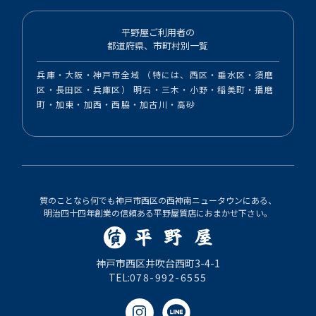
平野屋ご利用者の
都道府県、市町村別一覧
兵庫・大阪・神戸市全域 （特には、西区・垂水区・須磨
区・長田区・兵庫区） 明石・三木・小野・稲美町・播磨
町・加東・加西・西脇・加古川・高砂
質のことなら何でも神戸市西区の西神南ニュータウンにある、
明治四十四年創業の信頼ある平野屋質店におまかせ下さい。
神戸市西区井吹台西町3-4-1
TEL:
078-992-6555