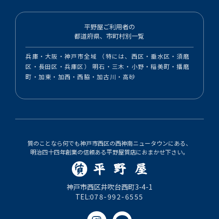
平野屋ご利用者の
都道府県、市町村別一覧
兵庫・大阪・神戸市全域 （特には、西区・垂水区・須磨
区・長田区・兵庫区） 明石・三木・小野・稲美町・播磨
町・加東・加西・西脇・加古川・高砂
質のことなら何でも神戸市西区の西神南ニュータウンにある、
明治四十四年創業の信頼ある平野屋質店におまかせ下さい。
神戸市西区井吹台西町3-4-1
TEL:
078-992-6555