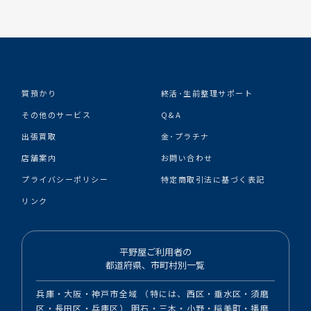
質預かり
終活･生前整理サポート
その他のサービス
Q&A
出張買取
金･プラチナ
店舗案内
お問い合わせ
プライバシーポリシー
特定商取引法に基づく表記
リンク
平野屋ご利用者の
都道府県、市町村別一覧
兵庫・大阪・神戸市全域 （特には、西区・垂水区・須磨
区・長田区・兵庫区） 明石・三木・小野・稲美町・播磨