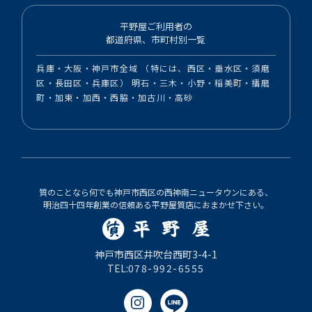
平野屋ご利用者の
都道府県、市町村別一覧
兵庫・大阪・神戸市全域 （特には、西区・垂水区・須磨
区・長田区・兵庫区） 明石・三木・小野・稲美町・播磨
町・加東・加西・西脇・加古川・高砂
質のことなら何でも神戸市西区の西神南ニュータウンにある、
明治四十四年創業の信頼ある平野屋質店におまかせ下さい。
神戸市西区井吹台西町3-4-1
TEL:
078-992-6555