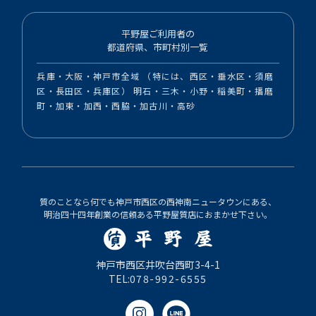
平野屋ご利用者の
都道府県、市町村別一覧
兵庫・大阪・神戸市全域 （特には、西区・垂水区・須磨
区・長田区・兵庫区） 明石・三木・小野・稲美町・播磨
町・加東・加西・西脇・加古川・高砂
質のことなら何でも神戸市西区の西神南ニュータウンにある、
明治四十四年創業の信頼ある平野屋質店におまかせ下さい。
神戸市西区井吹台西町3-4-1
TEL:
078-992-6555