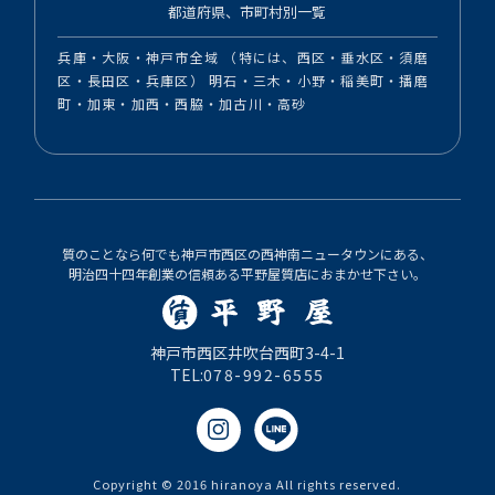
都道府県、市町村別一覧
兵庫・大阪・神戸市全域 （特には、西区・垂水区・須磨
区・長田区・兵庫区） 明石・三木・小野・稲美町・播磨
町・加東・加西・西脇・加古川・高砂
質のことなら何でも神戸市西区の西神南ニュータウンにある、
明治四十四年創業の信頼ある平野屋質店におまかせ下さい。
神戸市西区井吹台西町3-4-1
TEL:
078-992-6555
Copyright © 2016 hiranoya All rights reserved.