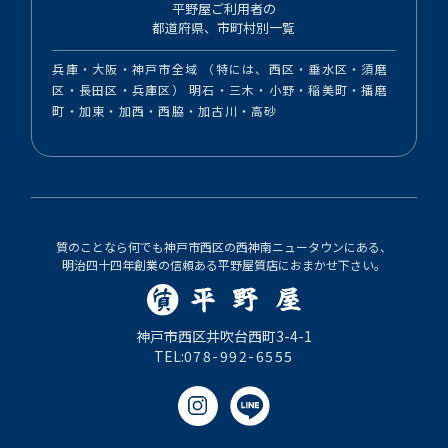
平野屋ご利用者の
都道府県、市町村別一覧
兵庫・大阪・神戸市全域 （特には、西区・垂水区・須磨
区・長田区・兵庫区） 明石・三木・小野・稲美町・播磨
町・加東・加西・西脇・加古川・高砂
質のことなら何でも神戸市西区の西神南ニュータウンにある、
明治四十四年創業の信頼ある平野屋質店におまかせ下さい。
神戸市西区井吹台西町3-4-1
TEL:
078-992-6555