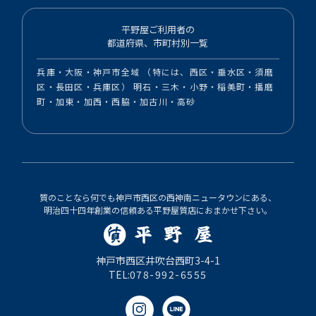
平野屋ご利用者の
都道府県、市町村別一覧
兵庫・大阪・神戸市全域 （特には、西区・垂水区・須磨
区・長田区・兵庫区） 明石・三木・小野・稲美町・播磨
町・加東・加西・西脇・加古川・高砂
質のことなら何でも神戸市西区の西神南ニュータウンにある、
明治四十四年創業の信頼ある平野屋質店におまかせ下さい。
神戸市西区井吹台西町3-4-1
TEL:
078-992-6555