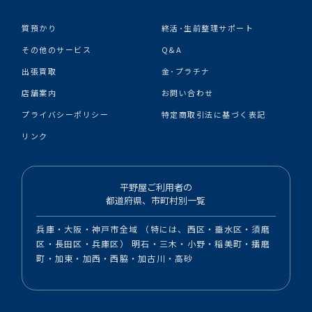
質預かり
終活･生前整理サポート
その他のサービス
Q&A
出張買取
金･プラチナ
店舗案内
お問い合わせ
プライバシーポリシー
特定商取引法に基づく表記
リンク
平野屋ご利用者の
都道府県、市町村別一覧
兵庫・大阪・神戸市全域 （特には、西区・垂水区・須磨
区・長田区・兵庫区） 明石・三木・小野・稲美町・播磨
町・加東・加西・西脇・加古川・高砂