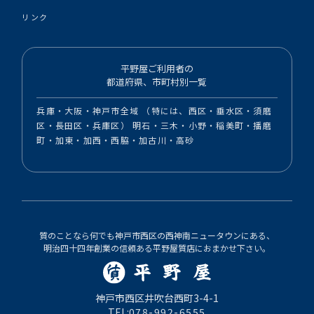
リンク
平野屋ご利用者の
都道府県、市町村別一覧
兵庫・大阪・神戸市全域 （特には、西区・垂水区・須磨
区・長田区・兵庫区） 明石・三木・小野・稲美町・播磨
町・加東・加西・西脇・加古川・高砂
質のことなら何でも神戸市西区の西神南ニュータウンにある、
明治四十四年創業の信頼ある平野屋質店におまかせ下さい。
神戸市西区井吹台西町3-4-1
TEL:
078-992-6555