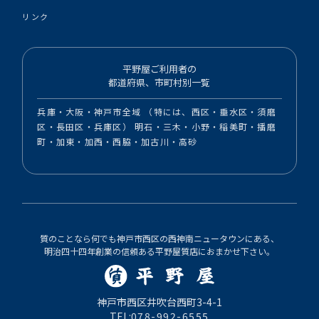
リンク
平野屋ご利用者の
都道府県、市町村別一覧
兵庫・大阪・神戸市全域 （特には、西区・垂水区・須磨
区・長田区・兵庫区） 明石・三木・小野・稲美町・播磨
町・加東・加西・西脇・加古川・高砂
質のことなら何でも神戸市西区の西神南ニュータウンにある、
明治四十四年創業の信頼ある平野屋質店におまかせ下さい。
神戸市西区井吹台西町3-4-1
TEL:
078-992-6555