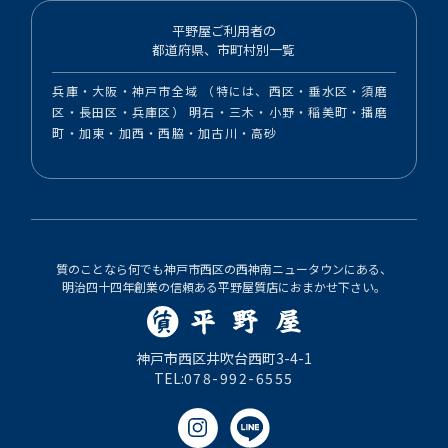
平野屋ご利用者の
都道府県、市町村別一覧
兵庫・大阪・神戸市全域 （特には、西区・垂水区・須磨
区・長田区・兵庫区） 明石・三木・小野・稲美町・播磨
町・加東・加西・西脇・加古川・高砂
質のことなら何でも神戸市西区の西神南ニュータウンにある、
明治四十四年創業の信頼ある平野屋質店におまかせ下さい。
神戸市西区井吹台西町3-4-1
TEL:
078-992-6555