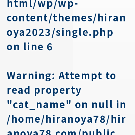
html/wp/wp-
content/themes/hiran
oya2023/single.php
on line
6
Warning
: Attempt to
read property
"cat_name" on null in
/home/hiranoya78/hir
anoya78.com/public_