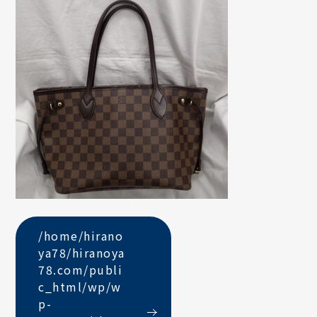
/home/hirano
ya78/hiranoya
78.com/publi
c_html/wp/w
p-