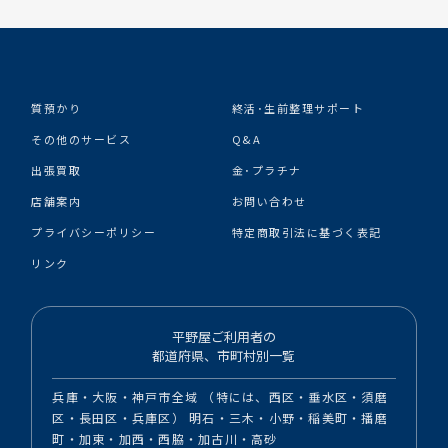
質預かり
終活･生前整理サポート
その他のサービス
Q&A
出張買取
金･プラチナ
店舗案内
お問い合わせ
プライバシーポリシー
特定商取引法に基づく表記
リンク
平野屋ご利用者の
都道府県、市町村別一覧
兵庫・大阪・神戸市全域 （特には、西区・垂水区・須磨
区・長田区・兵庫区） 明石・三木・小野・稲美町・播磨
町・加東・加西・西脇・加古川・高砂