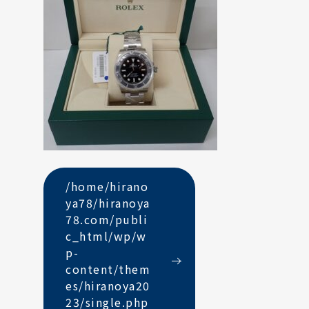
/home/hirano
ya78/hiranoya
78.com/publi
c_html/wp/w
p-
content/them
es/hiranoya20
23/single.php