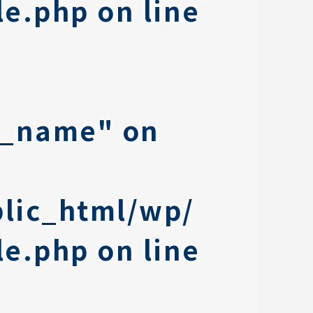
le.php
on line
at_name" on
lic_html/wp/
le.php
on line