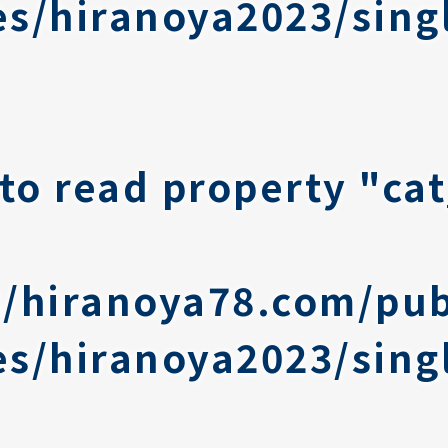
s/hiranoya2023/sing
 to read property "c
/hiranoya78.com/pub
s/hiranoya2023/sing