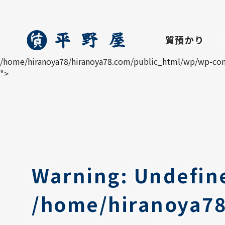
質預かり
/home/hiranoya78/hiranoya78.com/public_html/wp/wp-cont
">
Warning
: Undefin
/home/hiranoya78