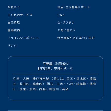
質預かり
終活･生前整理サポート
その他のサービス
Q&A
出張買取
金･プラチナ
店舗案内
お問い合わせ
プライバシーポリシー
特定商取引法に基づく表記
リンク
平野屋ご利用者の
都道府県、市町村別一覧
兵庫・大阪・神戸市全域 （特には、西区・垂水区・須磨
区・長田区・兵庫区） 明石・三木・小野・稲美町・播磨
町・加東・加西・西脇・加古川・高砂