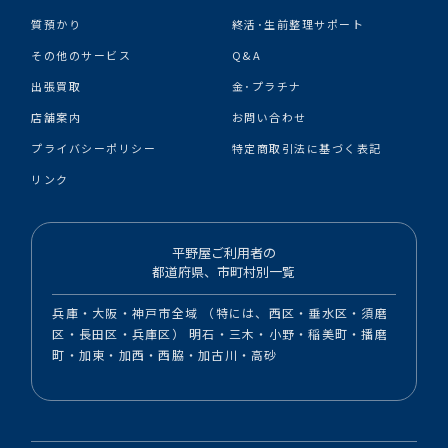
質預かり
終活･生前整理サポート
その他のサービス
Q&A
出張買取
金･プラチナ
店舗案内
お問い合わせ
プライバシーポリシー
特定商取引法に基づく表記
リンク
平野屋ご利用者の
都道府県、市町村別一覧
兵庫・大阪・神戸市全域 （特には、西区・垂水区・須磨
区・長田区・兵庫区） 明石・三木・小野・稲美町・播磨
町・加東・加西・西脇・加古川・高砂