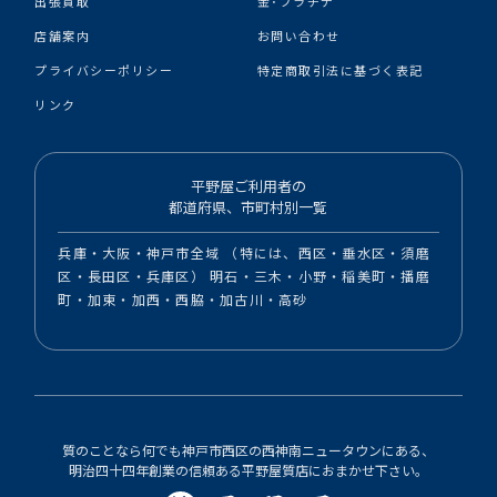
出張買取
金･プラチナ
店舗案内
お問い合わせ
プライバシーポリシー
特定商取引法に基づく表記
リンク
平野屋ご利用者の
都道府県、市町村別一覧
兵庫・大阪・神戸市全域 （特には、西区・垂水区・須磨
区・長田区・兵庫区） 明石・三木・小野・稲美町・播磨
町・加東・加西・西脇・加古川・高砂
質のことなら何でも神戸市西区の西神南ニュータウンにある、
明治四十四年創業の信頼ある平野屋質店におまかせ下さい。