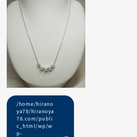
/home/hirano
ya78/hiranoya
78.com/publi
c_html/wp/w
p-