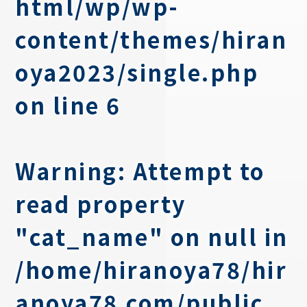
html/wp/wp-
content/themes/hiran
oya2023/single.php
on line
6
Warning
: Attempt to
read property
"cat_name" on null in
/home/hiranoya78/hir
anoya78.com/public_