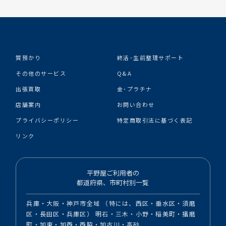
質預かり
終活･生前整理サポート
その他のサービス
Q&A
出張買取
金･プラチナ
店舗案内
お問い合わせ
プライバシーポリシー
特定商取引法に基づく表記
リンク
平野屋ご利用者の
都道府県、市町村別一覧
兵庫・大阪・神戸市全域 （特には、西区・垂水区・須磨
区・長田区・兵庫区） 明石・三木・小野・稲美町・播磨
町・加東・加西・西脇・加古川・高砂