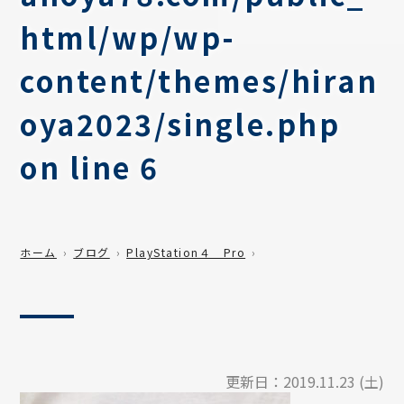
html/wp/wp-
content/themes/hiran
oya2023/single.php
on line
6
ホーム
ブログ
PlayStation４ Pro
更新日：
2019.11.23 (土)