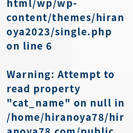
html/wp/wp-
content/themes/hiran
oya2023/single.php
on line
6
Warning
: Attempt to
read property
"cat_name" on null in
/home/hiranoya78/hir
anoya78.com/public_