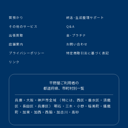
質預かり
終活･生前整理サポート
その他のサービス
Q&A
出張買取
金･プラチナ
店舗案内
お問い合わせ
プライバシーポリシー
特定商取引法に基づく表記
リンク
平野屋ご利用者の
都道府県、市町村別一覧
兵庫・大阪・神戸市全域 （特には、西区・垂水区・須磨
区・長田区・兵庫区） 明石・三木・小野・稲美町・播磨
町・加東・加西・西脇・加古川・高砂