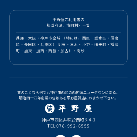
平野屋ご利用者の
都道府県、市町村別一覧
兵庫・大阪・神戸市全域 （特には、西区・垂水区・須磨
区・長田区・兵庫区） 明石・三木・小野・稲美町・播磨
町・加東・加西・西脇・加古川・高砂
質のことなら何でも神戸市西区の西神南ニュータウンにある、
明治四十四年創業の信頼ある平野屋質店におまかせ下さい。
神戸市西区井吹台西町3-4-1
TEL:
078-992-6555