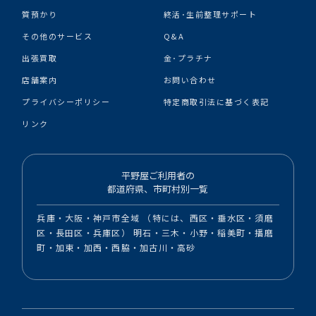
質預かり
終活･生前整理サポート
その他のサービス
Q&A
出張買取
金･プラチナ
店舗案内
お問い合わせ
プライバシーポリシー
特定商取引法に基づく表記
リンク
平野屋ご利用者の
都道府県、市町村別一覧
兵庫・大阪・神戸市全域 （特には、西区・垂水区・須磨
区・長田区・兵庫区） 明石・三木・小野・稲美町・播磨
町・加東・加西・西脇・加古川・高砂