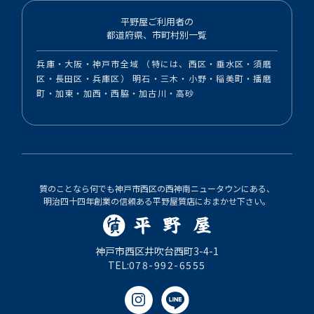
平野屋ご利用者の
都道府県、市町村別一覧
兵庫・大阪・神戸市全域 （特には、西区・垂水区・須磨
区・長田区・兵庫区） 明石・三木・小野・稲美町・播磨
町・加東・加西・西脇・加古川・高砂
質のことなら何でも神戸市西区の西神南ニュータウンにある、
明治四十四年創業の信頼ある平野屋質店におまかせ下さい。
神戸市西区井吹台西町3-4-1
TEL:
078-992-6555