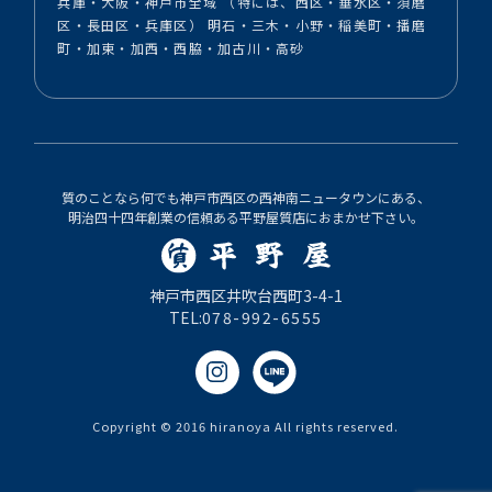
兵庫・大阪・神戸市全域 （特には、西区・垂水区・須磨
区・長田区・兵庫区） 明石・三木・小野・稲美町・播磨
町・加東・加西・西脇・加古川・高砂
質のことなら何でも神戸市西区の西神南ニュータウンにある、
明治四十四年創業の信頼ある平野屋質店におまかせ下さい。
神戸市西区井吹台西町3-4-1
TEL:
078-992-6555
Copyright © 2016 hiranoya All rights reserved.