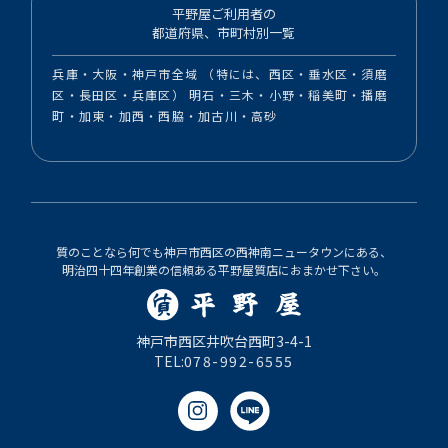
平野屋ご利用者の
都道府県、市町村別一覧
兵庫・大阪・神戸市全域 （特には、西区・垂水区・須磨
区・長田区・兵庫区） 明石・三木・小野・稲美町・播磨
町・加東・加西・西脇・加古川・高砂
質のことなら何でも神戸市西区の西神南ニュータウンにある、
明治四十四年創業の信頼ある平野屋質店におまかせ下さい。
神戸市西区井吹台西町3-4-1
TEL:
078-992-6555