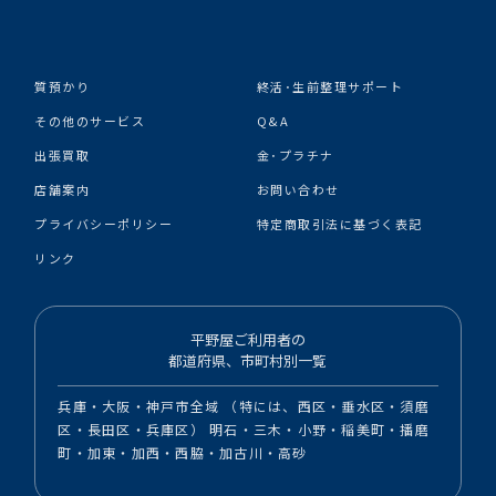
質預かり
終活･生前整理サポート
その他のサービス
Q&A
出張買取
金･プラチナ
店舗案内
お問い合わせ
プライバシーポリシー
特定商取引法に基づく表記
リンク
平野屋ご利用者の
都道府県、市町村別一覧
兵庫・大阪・神戸市全域 （特には、西区・垂水区・須磨
区・長田区・兵庫区） 明石・三木・小野・稲美町・播磨
町・加東・加西・西脇・加古川・高砂