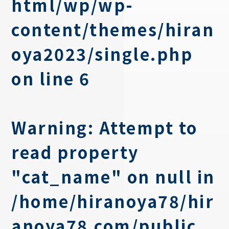
html/wp/wp-
content/themes/hiran
oya2023/single.php
on line
6
Warning
: Attempt to
read property
"cat_name" on null in
/home/hiranoya78/hir
anoya78.com/public_