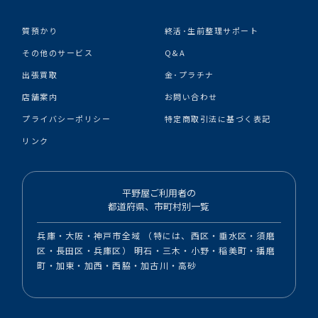
質預かり
終活･生前整理サポート
その他のサービス
Q&A
出張買取
金･プラチナ
店舗案内
お問い合わせ
プライバシーポリシー
特定商取引法に基づく表記
リンク
平野屋ご利用者の
都道府県、市町村別一覧
兵庫・大阪・神戸市全域 （特には、西区・垂水区・須磨
区・長田区・兵庫区） 明石・三木・小野・稲美町・播磨
町・加東・加西・西脇・加古川・高砂