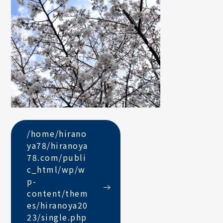
/home/hirano
ya78/hiranoya
78.com/publi
c_html/wp/w
p-
content/them
es/hiranoya20
23/single.php