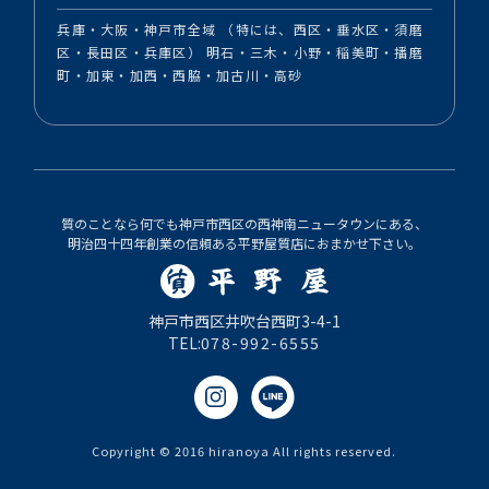
兵庫・大阪・神戸市全域 （特には、西区・垂水区・須磨
区・長田区・兵庫区） 明石・三木・小野・稲美町・播磨
町・加東・加西・西脇・加古川・高砂
質のことなら何でも神戸市西区の西神南ニュータウンにある、
明治四十四年創業の信頼ある平野屋質店におまかせ下さい。
神戸市西区井吹台西町3-4-1
TEL:
078-992-6555
Copyright © 2016 hiranoya All rights reserved.