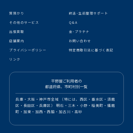
質預かり
終活･生前整理サポート
その他のサービス
Q&A
出張買取
金･プラチナ
店舗案内
お問い合わせ
プライバシーポリシー
特定商取引法に基づく表記
リンク
平野屋ご利用者の
都道府県、市町村別一覧
兵庫・大阪・神戸市全域 （特には、西区・垂水区・須磨
区・長田区・兵庫区） 明石・三木・小野・稲美町・播磨
町・加東・加西・西脇・加古川・高砂